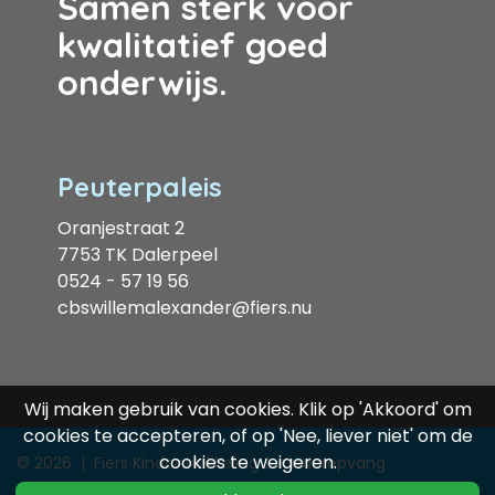
Samen sterk voor
kwalitatief goed
onderwijs.
Peuterpaleis
Oranjestraat 2
7753 TK Dalerpeel
0524 - 57 19 56
cbswillemalexander@fiers.nu
Wij maken gebruik van cookies. Klik op 'Akkoord' om
cookies te accepteren, of op 'Nee, liever niet' om de
cookies te weigeren.
© 2026
|
Fiers Kindontwikkeling & Kinderopvang