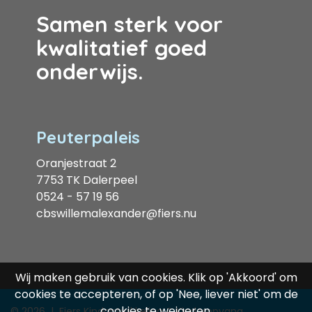
Samen sterk voor
kwalitatief goed
onderwijs.
Peuterpaleis
Oranjestraat 2
7753 TK Dalerpeel
0524 - 57 19 56
cbswillemalexander@fiers.nu
Wij maken gebruik van cookies. Klik op 'Akkoord' om
cookies te accepteren, of op 'Nee, liever niet' om de
cookies te weigeren.
© 2026
|
Fiers Kindontwikkeling & Kinderopvang