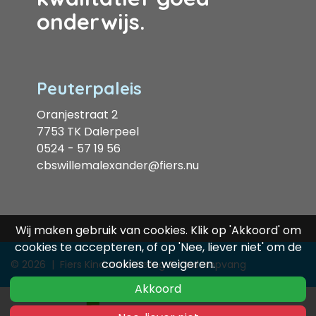
onderwijs.
Peuterpaleis
Oranjestraat 2
7753 TK Dalerpeel
0524 - 57 19 56
cbswillemalexander@fiers.nu
Wij maken gebruik van cookies. Klik op 'Akkoord' om
cookies te accepteren, of op 'Nee, liever niet' om de
cookies te weigeren.
© 2026
|
Fiers Kindontwikkeling & Kinderopvang
Akkoord